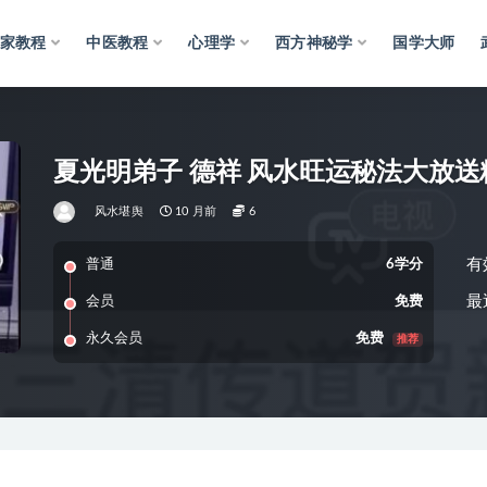
家教程
中医教程
心理学
西方神秘学
国学大师
夏光明弟子 德祥 风水旺运秘法大放送
风水堪舆
10 月前
6
有
普通
6学分
最
会员
免费
永久会员
免费
推荐