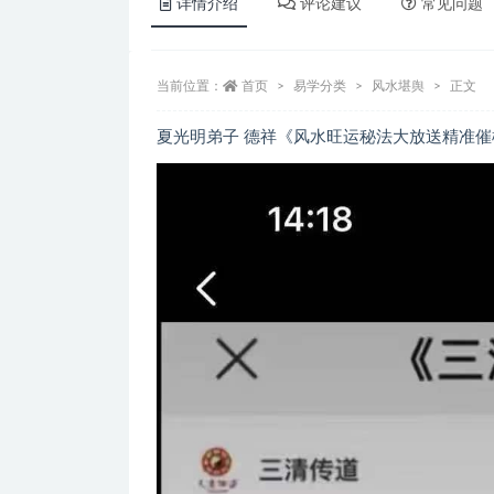
详情介绍
评论建议
常见问题
当前位置：
首页
易学分类
风水堪舆
正文
夏光明弟子 德祥《风水旺运秘法大放送精准催