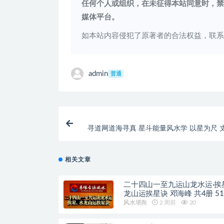
任何个人或组织，在未征得本站同意时，禁
媒体平台。
如本站内容侵犯了原著者的合法权益，联
admin
普通
寻道网道海寻真 星斗能量风水学 以星为尺 
宇‌ 一堂破译华夏千年宇宙密码的时空课‌
相关文章
二十四山一至九运山龙水运·挨
龙山运挨星诀 邓海峰 共4册 51
风水堪舆
2 周前
20