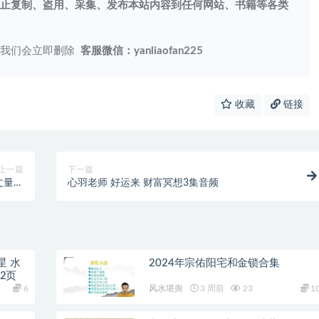
止复制、盗用、采集、发布本站内容到任何网站、书籍等各类
系我们会立即删除
客服微信：yanliaofan225
收藏
链接
上一篇
下一篇
丈量寰
心羽老师 好运来 财富冥想3集音频
 7节
星 水
2024年宗佑阳宅和金锁合集
2页
6
风水堪舆
3 周前
23
1