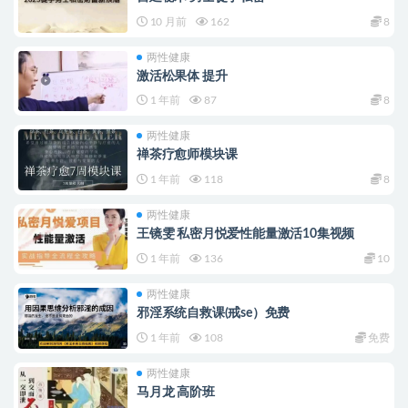
10 月前
162
8
两性健康
激活松果体 提升
1 年前
87
8
两性健康
禅茶疗愈师模块课
1 年前
118
8
两性健康
王镜雯 私密月悦爱性能量激活10集视频
1 年前
136
10
两性健康
邪淫系统自救课(戒se）免费
1 年前
108
免费
两性健康
马月龙 高阶班