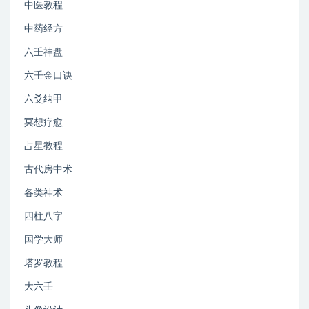
中医教程
中药经方
六壬神盘
六壬金口诀
六爻纳甲
冥想疗愈
占星教程
古代房中术
各类神术
四柱八字
国学大师
塔罗教程
大六壬