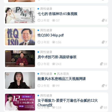
两性健康
七七的 杏福神功 61集视频
2 年前
57
8
两性健康
性Q180 346p.pdf
2 年前
136
7
两性健康
房中术技巧班·高级研修班
2 年前
243
10
两性健康
风水堪舆
能量风水私密精品三天视频网课
2 年前
99
9
两性健康
女子睡服力-爱爱千万遍也不会腻的12大
Chuang技
2 年前
118
10