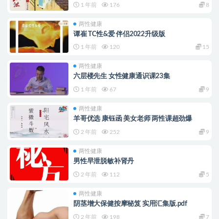
1 年前
176
8
两性健康
谭崔 TC性&爱 伴侣2022升级版
1 年前
120
15
两性健康
六层楼先生 女性健康通识课23集
1 年前
67
9
两性健康
羊哥优选 康钰函 美女老师 两性课超劲爆
2 年前
252
9
两性健康
男性早泄脱敏补肾丹
2 年前
112
5
两性健康
阴茎增大保健按摩秘笈 实用汇集版.pdf
2 年前
198
7