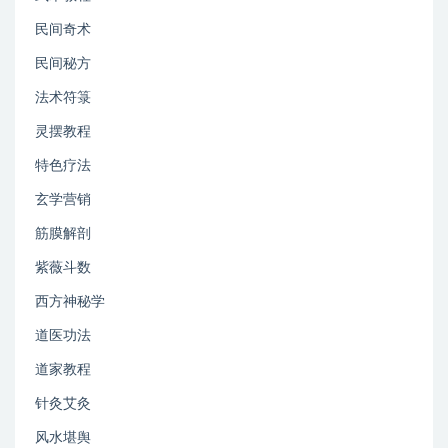
民间奇术
民间秘方
法术符箓
灵摆教程
特色疗法
玄学营销
筋膜解剖
紫薇斗数
西方神秘学
道医功法
道家教程
针灸艾灸
风水堪舆