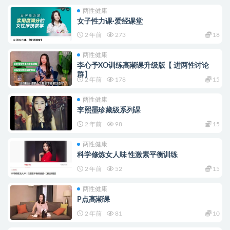
两性健康
女子性力课·爱经课堂
2 年前
273
18
两性健康
李心予XO训练高潮课升级版【 进两性讨论
群】
2 年前
178
15
两性健康
李熙墨珍藏级系列课
2 年前
98
15
两性健康
科学修炼女人味 性激素平衡训练
2 年前
52
15
两性健康
P点高潮课
2 年前
81
10