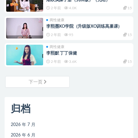
2 年前
4.0K
15
两性健康
李熙墨XO学院（升级版XO训练高巢课）
2 年前
95
15
两性健康
李熙默 丁丁保健
2 年前
3.6K
15
下一页
归档
2026 年 7 月
2026 年 6 月