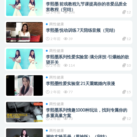
李熙墨 前戏教程九节课提高你的杏爱品质全
套教程（完结）
2 年前
206
12
两性健康
李熙墨 悦动训练 7天陪练音频（完结）
2 年前
39
12
两性健康
李熙墨系列性爱实验室-满分床技-引爆她的欲
望开关
2 年前
114
10
两性健康
李熙墨性爱实验室 21天重燃婚内浪漫
2 年前
77
15
两性健康
李熙墨系列情趣1000种玩法，找到专属你的
多重高巢方案
2 年前
70
12
两性健康
潮吹实操手册（男神版）（完结）