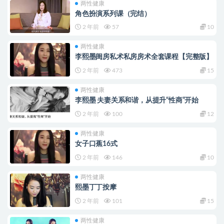
两性健康
角色扮演系列课（完结）
2 年前
57
10
两性健康
李熙墨闺房私术私房房术全套课程【完整版】
2 年前
473
15
两性健康
李熙墨 夫妻关系和谐，从提升“性商”开始
2 年前
100
12
两性健康
女子口蕉16式
2 年前
146
10
两性健康
熙墨丁丁按摩
2 年前
101
15
两性健康